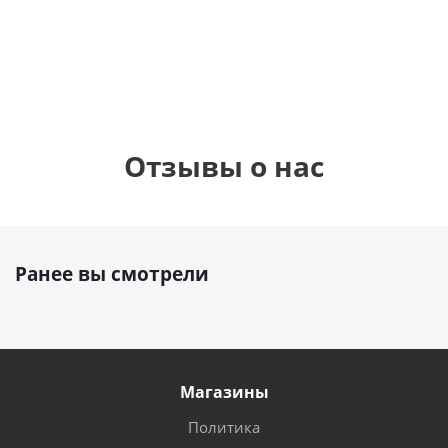
900
900
руб.
руб.
900
руб.
8
Отзывы о нас
Ранее вы смотрели
Магазины
Политика