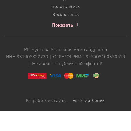
Волоколамск
Воскресенск
Показать
ИП Чулкова Анастасия Александровна
ИНН 331405822720 | ОГРН/ОГРНИП 325508100350519
| Не является публичной офертой
Разработчик сайта —
Евгений Донич