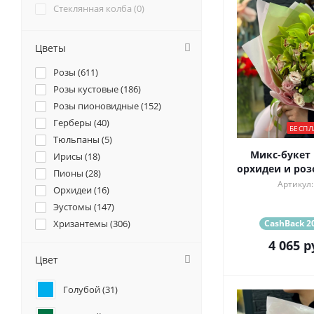
Стеклянная колба (
0
)
Цветы
Розы (
611
)
Розы кустовые (
186
)
Розы пионовидные (
152
)
Герберы (
40
)
БЕСПЛ
Тюльпаны (
5
)
Микс-букет 
Ирисы (
18
)
орхидеи и роз
Пионы (
28
)
Артикул:
Орхидеи (
16
)
Эустомы (
147
)
Хризантемы (
306
)
CashBack 20
Ромашки (
22
)
4 065
р
Ранункулюсы (
17
)
Цвет
Альстромерии (
85
)
Голубой (
31
)
Гортензии (
95
)
Лилии (
33
)