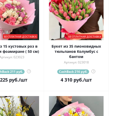
БЕСПЛАТНАЯ ДОСТАВКА
БЕСПЛАТНАЯ ДОСТАВКА
з 15 кустовых роз в
Букет из 35 пионовидных
 фоамиране ( 50 см)
тюльпанов Колумбус с
бантом
Артикул: 023023
Артикул: 023018
hBack 211 руб.
?
CashBack 216 руб.
?
 225
руб.
/шт
4 310
руб.
/шт