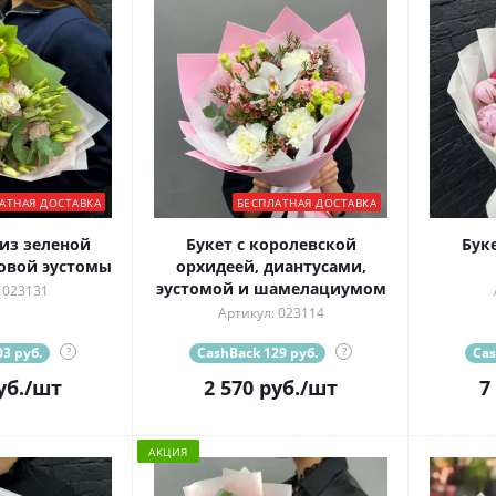
АТНАЯ ДОСТАВКА
БЕСПЛАТНАЯ ДОСТАВКА
из зеленой
Букет с королевской
Буке
овой эустомы
орхидеей, диантусами,
эустомой и шамелациумом
 023131
Артикул: 023114
3 руб.
?
CashBack 129 руб.
?
Cas
уб.
/шт
2 570
руб.
/шт
7
АКЦИЯ