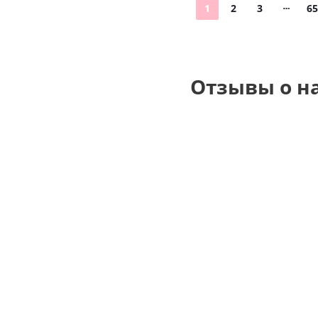
1
2
3
65
Отзывы о н