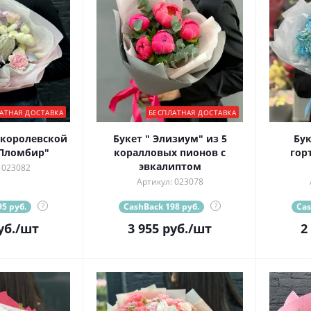
АТНАЯ ДОСТАВКА
БЕСПЛАТНАЯ ДОСТАВКА
 королевской
Букет " Элизиум" из 5
Бук
 Пломбир"
коралловых пионов с
гор
эвкалиптом
 023082
Артикул: 023078
5 руб.
?
CashBack 198 руб.
?
Cas
уб.
/шт
3 955
руб.
/шт
2