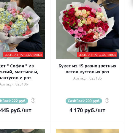
БЕСПЛАТНАЯ ДОСТАВКА
БЕСПЛАТНАЯ ДОСТАВКА
ет " София " из
Букет из 15 разноцветных
ензий, маттиолы,
веток кустовых роз
иантусов и роз
Артикул: 023135
Артикул: 023136
hBack 222 руб.
?
CashBack 209 руб.
?
 445
руб.
/шт
4 170
руб.
/шт