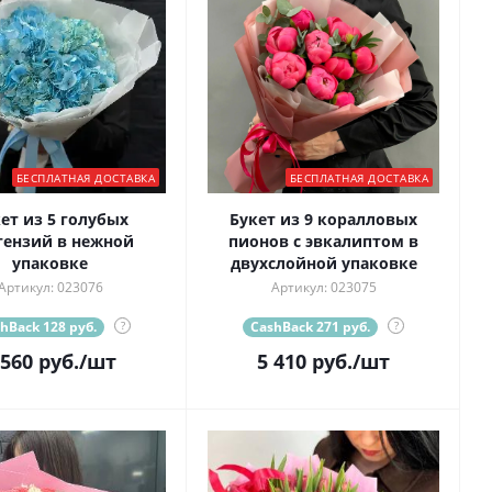
БЕСПЛАТНАЯ ДОСТАВКА
БЕСПЛАТНАЯ ДОСТАВКА
ет из 5 голубых
Букет из 9 коралловых
тензий в нежной
пионов с эвкалиптом в
упаковке
двухслойной упаковке
Артикул: 023076
Артикул: 023075
hBack 128 руб.
?
CashBack 271 руб.
?
 560
руб.
/шт
5 410
руб.
/шт