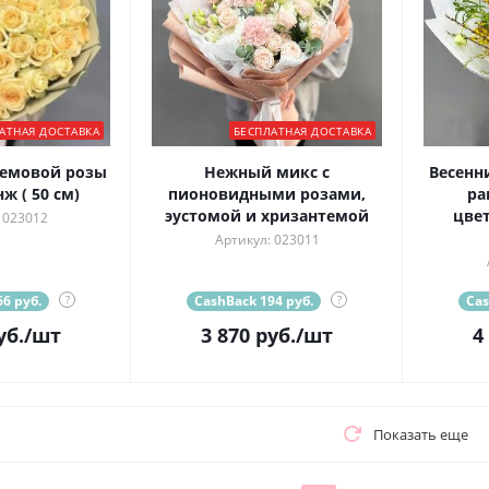
АТНАЯ ДОСТАВКА
БЕСПЛАТНАЯ ДОСТАВКА
ремовой розы
Нежный микс с
Весенн
ж ( 50 см)
пионовидными розами,
ра
эустомой и хризантемой
цве
 023012
Артикул: 023011
6 руб.
?
CashBack 194 руб.
?
Cas
уб.
/шт
3 870
руб.
/шт
4
Показать еще