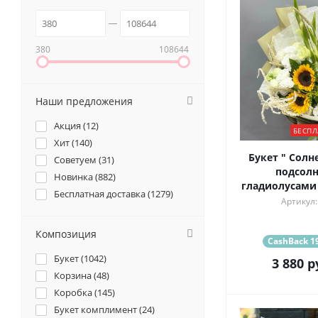
380
108644
Наши предложения
Акция (
12
)
БЕСПЛ
Хит (
140
)
Букет " Солн
Советуем (
31
)
подсолн
Новинка (
882
)
гладиолусами
Бесплатная доставка (
1279
)
Артикул:
Композиция
CashBack 19
Букет (
1042
)
3 880
р
Корзина (
48
)
Коробка (
145
)
Букет комплимент (
24
)