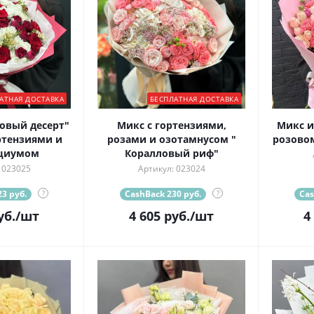
АТНАЯ ДОСТАВКА
БЕСПЛАТНАЯ ДОСТАВКА
товый десерт"
Микс с гортензиями,
Микс и
ртензиями и
розами и озотамнусом "
розовом
циумом
Коралловый риф"
 023025
Артикул: 023024
3 руб.
?
CashBack 230 руб.
?
Cas
уб.
/шт
4 605
руб.
/шт
4