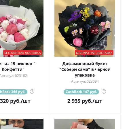
БЕСПЛАТНАЯ ДОСТАВКА
БЕСПЛАТНАЯ ДОСТАВКА
т из 15 пионов "
Дофаминовый букет
Конфетти"
"Собери сама" в черной
упаковке
Артикул: 023102
Артикул: 023094
hBack 366 руб.
?
CashBack 147 руб.
?
 320
руб.
/шт
2 935
руб.
/шт