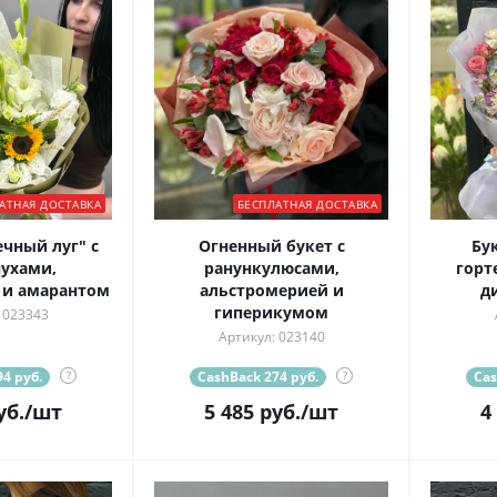
АТНАЯ ДОСТАВКА
БЕСПЛАТНАЯ ДОСТАВКА
ечный луг" с
Огненный букет с
Бук
ухами,
ранункулюсами,
горт
 и амарантом
альстромерией и
д
гиперикумом
 023343
Артикул: 023140
4 руб.
?
CashBack 274 руб.
?
Cas
уб.
/шт
5 485
руб.
/шт
4