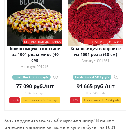
БЕСПЛАТНАЯ ДОСТАВКА
БЕСПЛАТНАЯ ДОСТАВКА
Композиция в корзине
Композиция в корзине
из 1001 розы микс (40
из 1001 розы (60 см)
см)
Артикул: 001261
Артикул: 001263
CashBack 3 855 руб.
?
CashBack 4 583 руб.
?
77 090
руб.
/шт
91 665
руб.
/шт
104 072 руб.
107 249 руб.
-35%
Экономия 26 982 руб.
-17%
Экономия 15 584 руб.
Хотите удивить свою любимую женщину? В нашем
интернет магазине вы можете купить букет из 1001