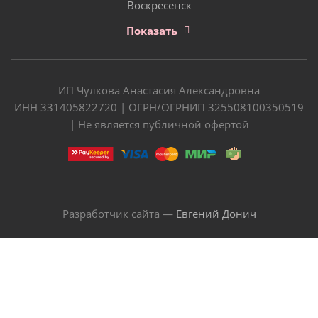
Воскресенск
Показать
ИП Чулкова Анастасия Александровна
ИНН 331405822720 | ОГРН/ОГРНИП 325508100350519
| Не является публичной офертой
Разработчик сайта —
Евгений Донич