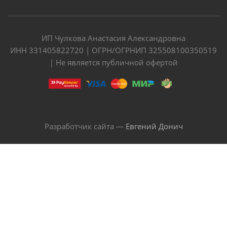
ИП Чулкова Анастасия Александровна
ИНН 331405822720 | ОГРН/ОГРНИП 325508100350519
| Не является публичной офертой
Разработчик сайта —
Евгений Донич