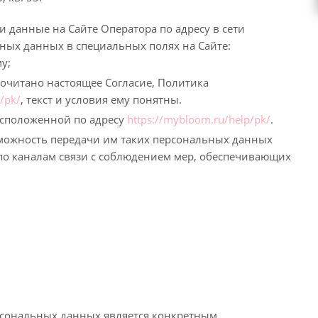
и данные на Сайте Оператора по адресу в сети
ьных данных в специальных полях на Сайте:
у;
рочитано настоящее Согласие, Политика
/pk/
, текст и условия ему понятны.
асположенной по адресу
https://mybloom.ru/help/pk/
.
озможность передачи им таких персональных данных
о каналам связи с соблюдением мер, обеспечивающих
ерсональных данных является конкретным,