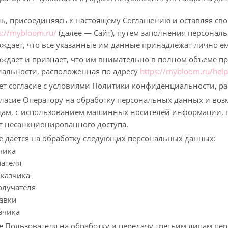
ль, присоединяясь к настоящему Соглашению и оставляя сво
s://mybloom.ru/
(далее — Сайт), путем заполнения персонал
рждает, что все указанные им данные принадлежат лично ем
рждает и признает, что им внимательно в полном объеме п
альности, расположенная по адресу
https://mybloom.ru/help
ает согласие с условиями Политики конфиденциальности, р
огласие Оператору на обработку персональных данных и в
цам, с использованием машинных носителей информации, п
т несанкционированного доступа.
ие дается на обработку следующих персональных данных:
чика
чателя
аказчика
олучателя
тавки
азчика
ие Пользователя на обработку и передачу третьим лицам п