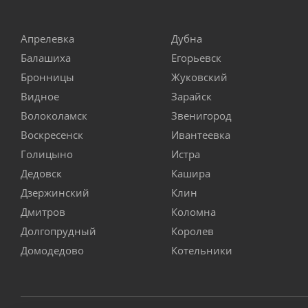
Апрелевка
Дубна
Балашиха
Егорьевск
Бронницы
Жуковский
Видное
Зарайск
Волоколамск
Звенигород
Воскресенск
Ивантеевка
Голицыно
Истра
Дедовск
Кашира
Дзержинский
Клин
Дмитров
Коломна
Долгопрудный
Королев
Домодедово
Котельники