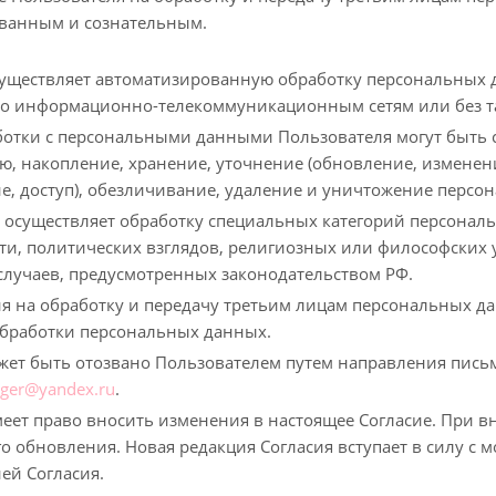
анным и сознательным.
существляет автоматизированную обработку персональных
о информационно-телекоммуникационным сетям или без т
аботки с персональными данными Пользователя могут быть 
ю, накопление, хранение, уточнение (обновление, изменени
е, доступ), обезличивание, удаление и уничтожение персо
е осуществляет обработку специальных категорий персона
и, политических взглядов, религиозных или философских 
лучаев, предусмотренных законодательством РФ.
сия на обработку и передачу третьим лицам персональных
обработки персональных данных.
ожет быть отозвано Пользователем путем направления пись
ger@yandex.ru
.
меет право вносить изменения в настоящее Согласие. При 
го обновления. Новая редакция Согласия вступает в силу с 
ей Согласия.