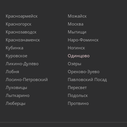
Красноармейск
Можайск
Красногорск
Москва
Краснозаводск
Мытищи
Краснознаменск
Наро-Фоминск
Кубинка
Ногинск
Куровское
Одинцово
Ликино-Дулёво
Озёры
Лобня
Орехово-Зуево
Лосино-Петровский
Павловский Посад
Луховицы
Пересвет
Лыткарино
Подольск
Люберцы
Протвино