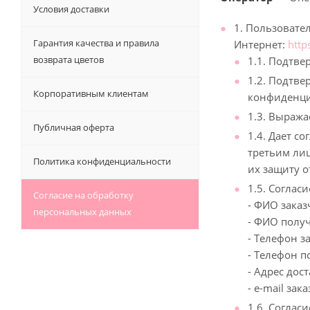
Условия доставки
1. Пользовате
Гарантия качества и правила
Интернет:
http
возврата цветов
1.1. Подтве
1.2. Подтве
Корпоративным клиентам
конфиденци
1.3. Выраж
Публичная оферта
1.4. Дает с
третьим ли
Политика конфиденциальности
их защиту о
1.5. Соглас
Согласие на обработку
- ФИО заказ
персональных данных
- ФИО полу
- Телефон з
- Телефон п
- Адрес дос
- e-mail зак
1.6. Соглас