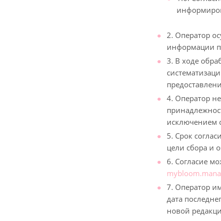
информиров
2. Оператор о
информации п
3. В ходе обр
систематизаци
предоставлени
4. Оператор н
принадлежност
исключением с
5. Срок согла
цели сбора и 
6. Согласие м
mybloom.mana
7. Оператор и
дата последне
новой редакци