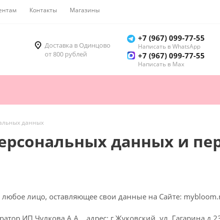
ентам
Контакты
Магазины
Как купить
+7 (967) 099-77-55
Доставка в Одинцово
Написать в WhatsApp
от 800 рублей
+7 (967) 099-77-55
Написать в Мах
нальных данных
персональных данных и пе
любое лицо, оставляющее свои данные на Сайте: mybloom.r
тор ИП Чулкова А.А. , адрес: г.Жуковский, ул. Гагарина д.23,