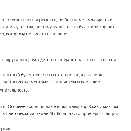
т элегантность и роскошь, во Вьетнаме - молодость и
 и могущества, поэтому лучше всего букет или горшок
р, которому нет места в спальне.
 подруги или друга детства - подарок расскажет о вашей
легантный букет невесты из этого изящного цветка.
нтрастными элементами - эвкалиптом и камышом.
 уникальность.
ти. Особенно хороши алые в шляпных коробках с миксом
- в цветочном магазине MyBloom часто проводятся акции с
ергию.