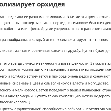
олизирует орхидея
ан наделили ее разными символами. В Китае эти цветы означаю
е цветочные эксперты считают орхидею символом больших денег
го кабинета или офиса. Другие уверены, что это растение-вампи
 разнообразны, и каждый оттенок символизирует что-то свое:
сиковая, желтая и оранжевая означает дружбу. Купите букет для
я - это всегда символ невинности и возвышенности. Закажите э
oom украсят композицию из красивых и ароматных орхидей ко
него и голубого встречается в природе очень редко и означают
ловые, сиреневые цветы символизируют власть и могущество.
сного и малинового цветов поведают о вашей пылающей страс
тем и альстромерий. Купить такую композицию можно недорого 
ических красавиц.
 цветок с удивительной способностью забирать негативную эн