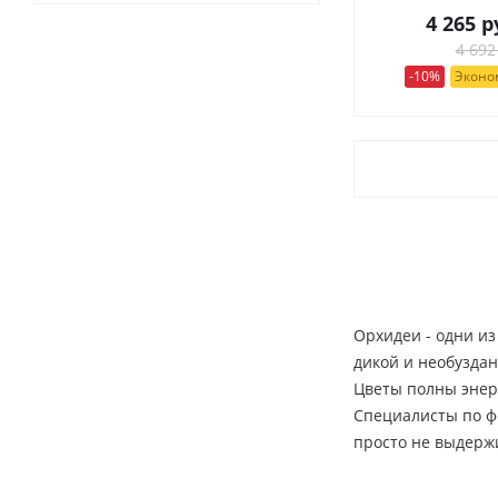
4 265
р
4 692
-10%
Эконом
Орхидеи - одни из
дикой и необуздан
Цветы полны энер
Специалисты по фе
просто не выдерж