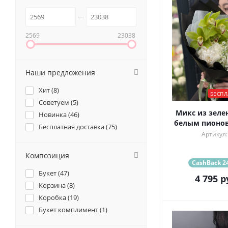
2569
23038
Наши предложения
Хит (
8
)
БЕСПЛ
Советуем (
5
)
Микс из зеле
Новинка (
46
)
белым пионов
Бесплатная доставка (
75
)
Артикул:
Композиция
CashBack 24
Букет (
47
)
4 795
р
Корзина (
8
)
Коробка (
19
)
Букет комплимент (
1
)