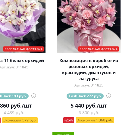
БЕСПЛАТНАЯ ДОСТАВКА
БЕСПЛАТНАЯ ДОСТАВКА
из 11 белых орхидей
Композиция в коробке из
розовых орхидей,
Артикул: 011845
краспедии, диантусов и
лагуруса
Артикул: 011825
hBack 193 руб.
?
CashBack 272 руб.
?
 860
руб.
/шт
5 440
руб.
/шт
4 439 руб.
6 800 руб.
Экономия 579 руб.
-25%
Экономия 1 360 руб.