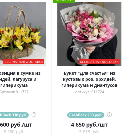
НОВИНКА
БЕСПЛАТНАЯ ДОСТАВКА
БЕСПЛАТНАЯ ДОСТАВКА
зиция в сумке из
Букет "Для счастья" из
идей, лагуруса и
кустовых роз, орхидей,
гиперикума
гиперикума и диантусов
Артикул: 011727
Артикул: 011724
hBack 330 руб.
?
CashBack 233 руб.
?
 600
руб.
/шт
4 650
руб.
/шт
8 250 руб.
5 813 руб.