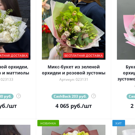
АТНАЯ ДОСТАВКА
БЕСПЛАТНАЯ ДОСТАВКА
ной орхидеи,
Микс-букет из зеленой
Бук
 и маттиолы
орхидеи и розовой эустомы
орхи
эустом
 023133
Артикул: 023131
0 руб.
?
CashBack 203 руб.
?
Cas
уб.
/шт
4 065
руб.
/шт
2
НОВИНКА
ХИТ