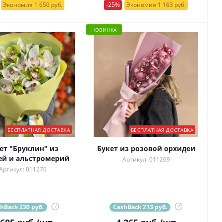
Экономия 1 650 руб.
-25%
Экономия 1 163 руб.
НОВИНКА
БЕСПЛАТНАЯ ДОСТАВКА
БЕСПЛАТНАЯ ДОСТАВКА
ет "Бруклин" из
Букет из розовой орхидеи
ей и альстромерий
Артикул: 011269
Артикул: 011270
hBack 230 руб.
?
CashBack 213 руб.
?