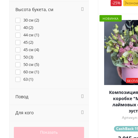
39 (
1
)
-25%
Эконом
55 (
1
)
Высота букета, см
7 (
6
)
НОВИНКА
30 см (
2
)
71 (
1
)
40 (
2
)
9 (
3
)
44 см (
1
)
45 (
2
)
45 см (
4
)
50 (
3
)
50 см (
5
)
60 см (
1
)
63 (
1
)
БЕСПЛ
Композиция
Повод
коробке "M
лаймовых 
эус
Для кого
Артикул:
CashBack 19