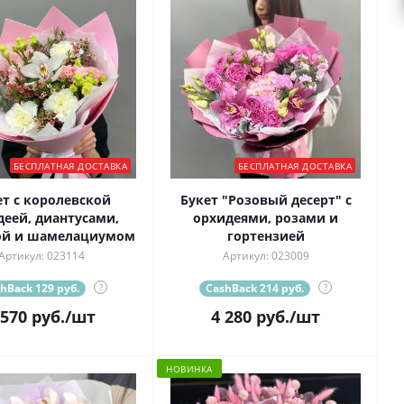
БЕСПЛАТНАЯ ДОСТАВКА
БЕСПЛАТНАЯ ДОСТАВКА
ет с королевской
Букет "Розовый десерт" с
деей, диантусами,
орхидеями, розами и
ой и шамелациумом
гортензией
Артикул: 023114
Артикул: 023009
hBack 129 руб.
?
CashBack 214 руб.
?
 570
руб.
/шт
4 280
руб.
/шт
НОВИНКА