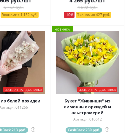
 605
руб.
/шт
4 265
руб.
/шт
5 757 руб.
4 692 руб.
Экономия 1 152 руб.
-10%
Экономия 427 руб.
НОВИНКА
БЕСПЛАТНАЯ ДОСТАВКА
БЕСПЛАТНАЯ ДОСТАВКА
 из белой орхидеи
Букет "Живанши" из
лимонных орхидей и
Артикул: 011266
альстромерий
Артикул: 010612
hBack 213 руб.
?
CashBack 230 руб.
?