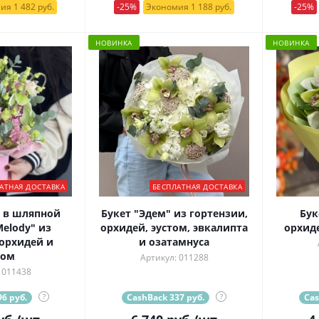
ия 1 482 руб.
-25%
Экономия 1 188 руб.
-25%
НОВИНКА
НОВИНКА
АТНАЯ ДОСТАВКА
БЕСПЛАТНАЯ ДОСТАВКА
 в шляпной
Букет "Эдем" из гортензии,
Бук
elody" из
орхидей, эустом, эвкалипта
орхид
орхидей и
и озатамнуса
том
Артикул: 011288
 011438
6 руб.
?
CashBack 337 руб.
?
Cas