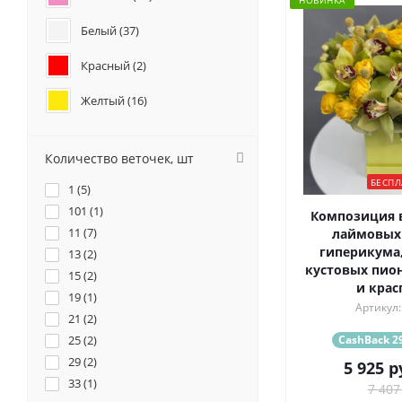
НОВИНКА
Белый (
37
)
Красный (
2
)
Желтый (
16
)
Кремовый (
3
)
Количество веточек, шт
Оранжевый (
1
)
БЕСПЛ
1 (
5
)
Персиковый (
2
)
101 (
1
)
Композиция в
11 (
7
)
лаймовых 
Фиолетовый (
6
)
гиперикума
13 (
2
)
кустовых пио
15 (
Разноцветный (
2
)
9
)
и крас
19 (
1
)
Артикул:
21 (
2
)
CashBack 29
25 (
2
)
29 (
2
)
5 925
р
33 (
1
)
7 407