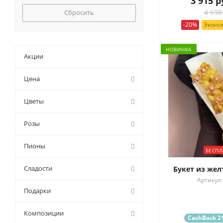
3 915
р
Сбросить
4 698
-20%
Эконом
НОВИНКА
Акции
Цена
Цветы
Розы
Пионы
БЕСПЛ
Сладости
Букет из жел
Артикул:
Подарки
Композиции
CashBack 21