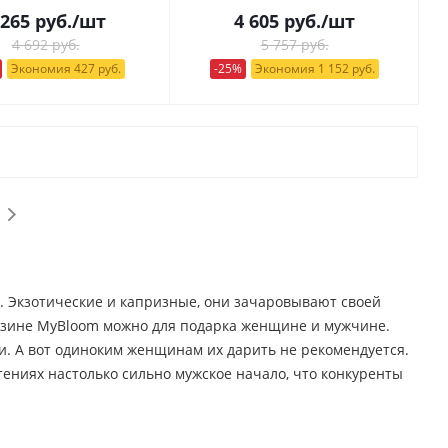
 265
руб.
/шт
4 605
руб.
/шт
4 692 руб.
5 757 руб.
Экономия 427 руб.
-25%
Экономия 1 152 руб.
е. Экзотические и капризные, они зачаровывают своей
агазине MyBloom можно для подарка женщине и мужчине.
и. А вот одиноким женщинам их дарить не рекомендуется.
тениях настолько сильно мужское начало, что конкуренты