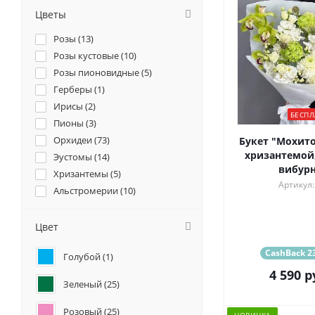
Цветы
Розы (
13
)
Розы кустовые (
10
)
Розы пионовидные (
5
)
Герберы (
1
)
Ирисы (
2
)
БЕСПЛ
Пионы (
3
)
Орхидеи (
73
)
Букет "Мохито
хризантемой,
Эустомы (
14
)
вибур
Хризантемы (
5
)
Артикул:
Альстромерии (
10
)
Гортензии (
5
)
Лилии (
1
)
Цвет
Гвоздики (
6
)
CashBack 23
Голубой (
1
)
Геогрины (
1
)
4 590
р
Гипсофилы (
1
)
Зеленый (
25
)
Маттиола (
4
)
Розовый (
25
)