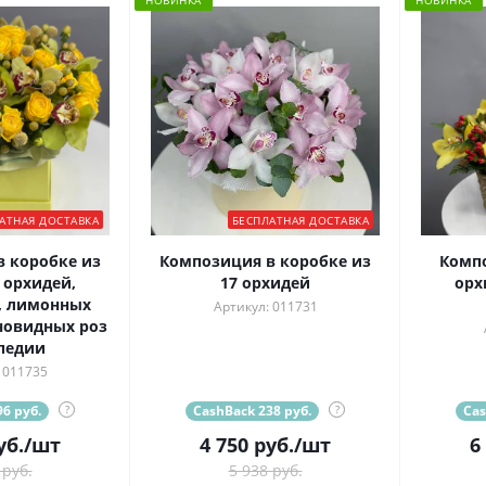
НОВИНКА
НОВИНКА
АТНАЯ ДОСТАВКА
БЕСПЛАТНАЯ ДОСТАВКА
 коробке из
Композиция в коробке из
Компо
орхидей,
17 орхидей
орх
, лимонных
Артикул: 011731
новидных роз
педии
 011735
6 руб.
?
CashBack 238 руб.
?
Cas
уб.
/шт
4 750
руб.
/шт
6
 руб.
5 938 руб.