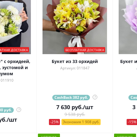
АТНАЯ ДОСТАВКА
БЕСПЛАТНАЯ ДОСТАВКА
" с орхидеей,
Букет из 33 орхидей
Букет 
 эустомой и
Артикул: 011847
нумом
 011910
CashBack 382 руб.
?
Cas
7 630
руб.
/шт
3
0 руб.
?
9 538 руб.
уб.
/шт
-25%
Экономия 1 908 руб.
-15%