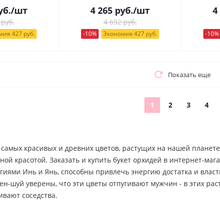
уб.
/шт
4 265
руб.
/шт
4
 руб.
4 692 руб.
ия 427 руб.
-10%
Экономия 427 руб.
-10%
Показать еще
1
2
3
4
 самых красивых и древних цветов, растущих на нашей планет
ной красотой. Заказать и купить букет орхидей в интернет-м
гиями Инь и Янь, способны привлечь энергию достатка и власт
н-шуй уверены, что эти цветы отпугивают мужчин - в этих рас
ивают соседства.