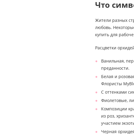
Что симв
Жители разных стр
любовь. Некоторы
купить для рабоче
Расцветки орхидей
Ванильная, пер
преданности.
Белая и розова
Флористы MyBl
С оттенками си
Фиолетовые, ли
Композиции кра
из роз, хризан
участием экзот
Черная орхидея