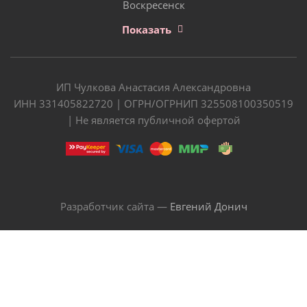
Воскресенск
Показать
ИП Чулкова Анастасия Александровна
ИНН 331405822720 | ОГРН/ОГРНИП 325508100350519
| Не является публичной офертой
Разработчик сайта —
Евгений Донич