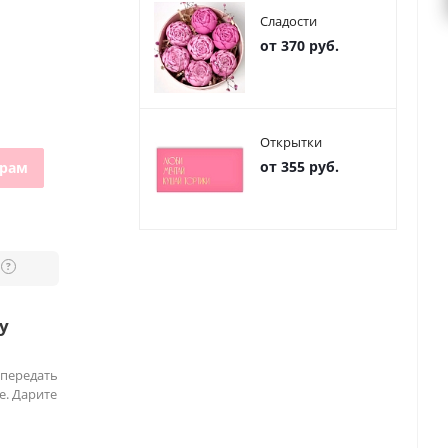
Сладости
от 370 руб.
Открытки
от 355 руб.
грам
?
у
 передать
е. Дарите