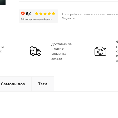
Наш рейтинг выполненных заказов
Яндексе
Ф
Доставим за
ная
2 часа с
 к
момента
заказа
Самовывоз
Тэги