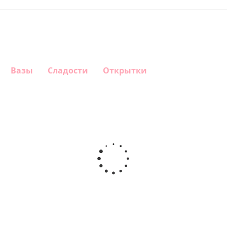
Вазы
Сладости
Открытки
Шар
Шар
Шар
Шар
сердце,
сердце I
гелиевый
Звезда - С
моя
love you
цифра 1
днем
любовь
(45 см)
(40х102
рождения
см)
(45 см)
1 330
895
895
895
руб.
руб.
руб.
руб.