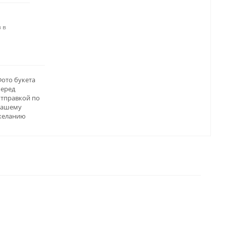
 в
ото букета
перед
отправкой по
вашему
желанию