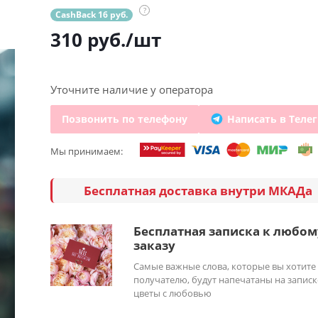
?
CashBack 16 руб.
310
руб.
/шт
Уточните наличие у оператора
Позвонить по телефону
Написать в Теле
Мы принимаем:
Бесплатная доставка внутри МКАДа
Бесплатная записка к любом
заказу
Самые важные слова, которые вы хотите
получателю, будут напечатаны на записк
цветы с любовью