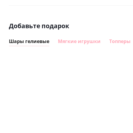
Добавьте подарок
Шары гелиевые
Мягкие игрушки
Топперы
Шар
Шар
гелиевый
гелиевый
цифра 8
цифра 4
Сердце розовое
(40х102
(40х102
фольгированный
см)
см)
шар с гелием (45
см)
1 330
1 330
руб.
895
руб.
руб.