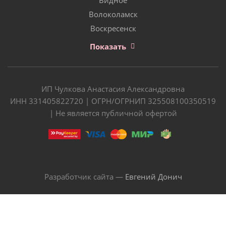
Волоколамск
Воскресенск
Показать
ИП Чулкова Анастасия Александровна
ИНН 331405822720 | ОГРН/ОГРНИП 325508100350519
| Не является публичной офертой
Разработчик сайта —
Евгений Донич