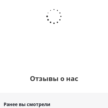
Шар
Шар
сердце I
гелиевый
ге
love you
цифра 8
ц
Сердце розовое
(45 см)
(40х102
(
фольгированный
см)
шар с гелием (45
см)
1 330
895
1
руб.
895
руб.
руб.
Отзывы о нас
Ранее вы смотрели