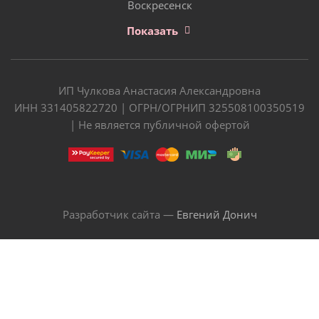
Воскресенск
Показать
ИП Чулкова Анастасия Александровна
ИНН 331405822720 | ОГРН/ОГРНИП 325508100350519
| Не является публичной офертой
Разработчик сайта —
Евгений Донич