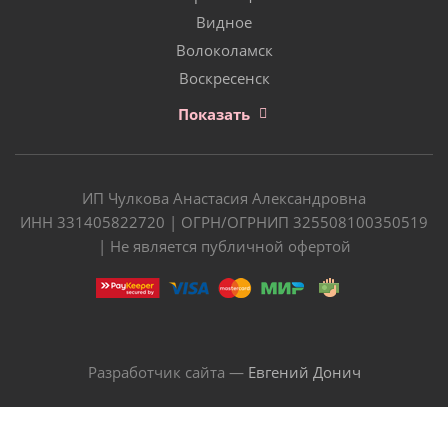
Видное
Волоколамск
Воскресенск
Показать
ИП Чулкова Анастасия Александровна
ИНН 331405822720 | ОГРН/ОГРНИП 325508100350519
| Не является публичной офертой
Разработчик сайта —
Евгений Донич