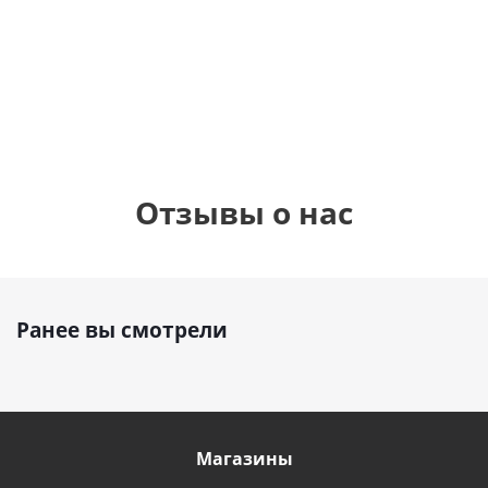
см)
1 330
895
1
руб.
895
руб.
руб.
Отзывы о нас
Ранее вы смотрели
Магазины