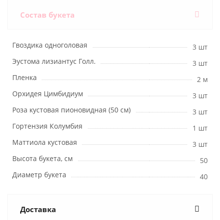
Состав букета
Гвоздика одноголовая
3 шт
Эустома лизиантус Голл.
3 шт
Пленка
2 м
Орхидея Цимбидиум
3 шт
Роза кустовая пионовидная (50 см)
3 шт
Гортензия Колумбия
1 шт
Маттиола кустовая
3 шт
Высота букета, см
50
Диаметр букета
40
Доставка