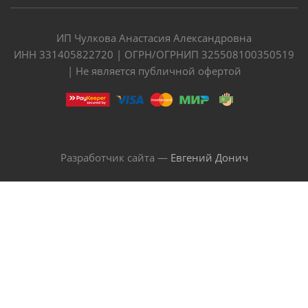
ИП Чулкова Анастасия Александровна
ИНН 331405822720 | ОГРН/ОГРНИП 325508100350519
| Не является публичной офертой
Разработчик сайта —
Евгений Донич