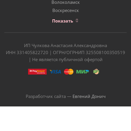
Волоколамск
Воскресенск
Показать
ИП Чулкова Анастасия Александровна
ИНН 331405822720 | ОГРН/ОГРНИП 325508100350519
| Не является публичной офертой
Разработчик сайта —
Евгений Донич