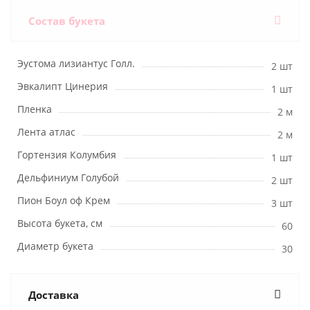
Состав букета
Эустома лизиантус Голл.
2 шт
Эвкалипт Цинерия
1 шт
Пленка
2 м
Лента атлас
2 м
Гортензия Колумбия
1 шт
Дельфиниум Голубой
2 шт
Пион Боул оф Крем
3 шт
Высота букета, см
60
Диаметр букета
30
Доставка